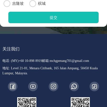
吉隆坡
槟城
关注我们
电话: (MY)+60 10-898 8919
邮箱:
mchgpenang701@gmail.com
地址: Level 21-01, Menara Citibank, 165 Jalan Ampang, 50450 Kuala
Lumpur, Malaysia.