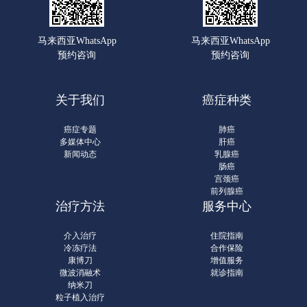
马来西亚WhatsApp
马来西亚WhatsApp
预约咨询
预约咨询
关于我们
癌症种类
癌症专题
肺癌
多媒体中心
肝癌
新闻动态
乳腺癌
肠癌
宫颈癌
前列腺癌
治疗方法
服务中心
介入治疗
住院指南
冷冻疗法
合作保险
康博刀
增值服务
微波消融术
就诊指南
纳米刀
粒子植入治疗