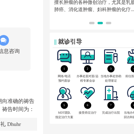
年，曾任新乡医...
擅长肿瘤的各种微创治疗，尤其是乳
肺癌、消化道肿瘤、妇科肿瘤的化疗..
||
就诊引导
信息咨询
1
2
3
网络/电话
办事处面对面/远
当地办事处协助
前往
预约面诊
程专家会诊
处理签证
朝向准确的祷告
5
6
7
。祷告时间为：
MDT团队
接受癌症治疗
完成治疗出院
当地办
指定治疗方案
回访和
礼 Dhuhr