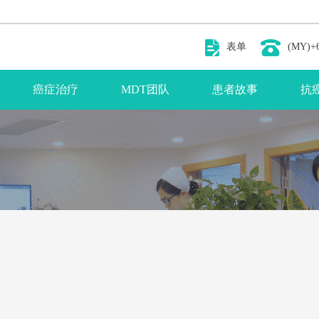
表单
(MY)+6
癌症治疗
MDT团队
患者故事
抗