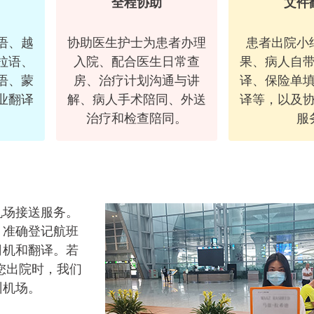
全程协助
文件
莪州。2023年5月
语、越
协助医生护士为患者办理
患者出院小
拉语、
入院、配合医生日常查
果、病人自
语、蒙
房、治疗计划沟通与讲
译、保险单
业翻译
解、病人手术陪同、外送
译等，以及
治疗和检查陪同。
服
机场接送服务。
，准确登记航班
司机和翻译。若
您出院时，我们
州机场。