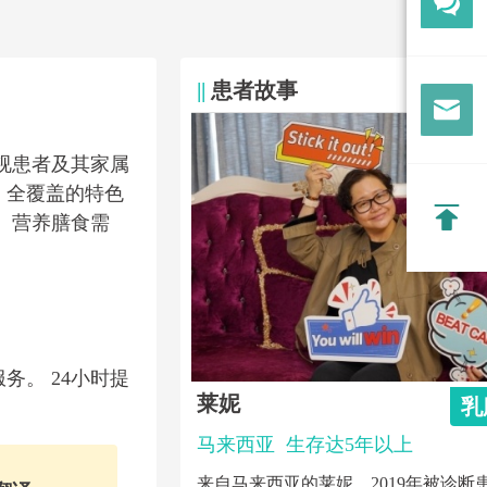
||
患者故事
视患者及其家属
、全覆盖的特色
、营养膳食需
。 24小时提
莱妮
肺癌
乳
1年以上
马来西亚
生存达5年以上
1岁，来自马来西亚雪兰
来自马来西亚的莱妮，2019年被诊断