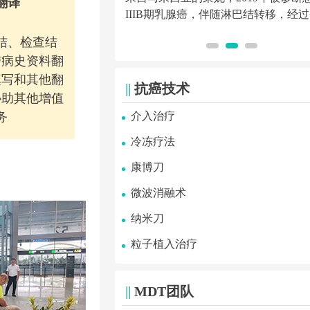
翻译
初，我确诊了肺癌。...
IIIB期乳腺癌，伴随淋巴结转移，经过圣
结、检查结
带病史资料翻
填写和其他翻
||
抗癌技术
协助其他增值
介入治疗
务
冷冻疗法
康博刀
微波消融术
纳米刀
粒子植入治疗
||
MDT团队