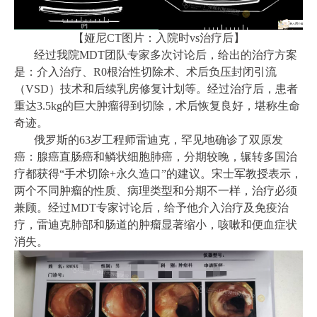
【娅尼CT图片：入院时vs治疗后】
经过我院MDT团队专家多次讨论后，给出的治疗方案
是：介入治疗、R0根治性切除术、术后负压封闭引流
（VSD）技术和后续乳房修复计划等。经过治疗后，患者
重达3.5kg的巨大肿瘤得到切除，术后恢复良好，堪称生命
奇迹。
俄罗斯的63岁工程师雷迪克，罕见地确诊了双原发
癌：腺癌直肠癌和鳞状细胞肺癌，分期较晚，辗转多国治
疗都获得“手术切除+永久造口”的建议。宋士军教授表示，
两个不同肿瘤的性质、病理类型和分期不一样，治疗必须
兼顾。经过MDT专家讨论后，给予他介入治疗及免疫治
疗，雷迪克肺部和肠道的肿瘤显著缩小，咳嗽和便血症状
消失。