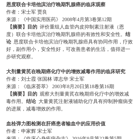
恩度联合卡培他滨治疗晚期乳腺癌的临床观察
作者：宋士军 贾良
来源：《中国实用医药》 2008年4月第3卷第12期
【摘要】目的
评价重组人血管内皮抑制素注射液（恩
度）联合卡培他滨治疗晚期乳腺癌的有效性和安全性。
结
论
恩度联合卡培他滨治疗晚期乳腺癌具有协同作用，疗效
好，副作用小，安全性好，可改善患者的生活，值得进一
步研究观察。
大剂量黄芪在晚期癌化疗中的增效减毒作用的临床研究
作者：刘士霞 张国林 谭志华 宋士军
来源：《临床荟萃》 2003年8月20日第18卷第16期
【摘要】目的
观察大剂量黄芪在晚期癌化疗中的增效减
毒作用。
结论
大量黄芪注射液辅助化疗具有抑制肿瘤病变
的进展，减毒增效的作用。
血栓弹力图检测在肝癌患者输血中的应用价值
作者：申家辉 宋士军
来源：《临床心身疾病杂志》 2016年9月第22卷第5期