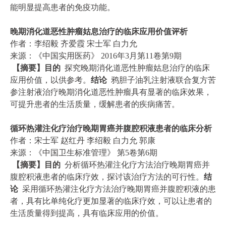
能明显提高患者的免疫功能。
晚期消化道恶性肿瘤姑息治疗的临床应用价值评析
作者：李绍毅 齐爱霞 宋士军 白力允
来源：《中国实用医药》 2016年3月第11卷第9期
【摘要】目的
探究晚期消化道恶性肿瘤姑息治疗的临床
应用价值，以供参考。
结论
鸦胆子油乳注射液联合复方苦
参注射液治疗晚期消化道恶性肿瘤具有显著的临床效果，
可提升患者的生活质量，缓解患者的疾病痛苦。
循环热灌注化疗治疗晚期胃癌并腹腔积液患者的临床分析
作者：宋士军 赵红丹 李绍毅 白力允 郭康
来源：《中国卫生标准管理》 第5卷第6期
【摘要】目的
分析循环热灌注化疗方法治疗晚期胃癌并
腹腔积液患者的临床疗效，探讨该治疗方法的可行性。
结
论
采用循环热灌注化疗方法治疗晚期胃癌并腹腔积液的患
者，具有比单纯化疗更加显著的临床疗效，可以让患者的
生活质量得到提高，具有临床应用的价值。