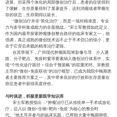
进展。但采用个体化的局部微创治疗后，患者的症状得到
了缓解，生存质量得到了显著提升，达到消瘤或者带瘤生
存的状态，生存期得以延长。
“微创治疗并非‘简化治疗’，而是一场对精准度、专业
力与多学科集成能力的全面挑战。”宋士军教授如此定义。
作为国内最早探索肿瘤微创整合路径的临床专家之一，他
强调，真正成熟的微创技术远不止于手术切口的缩小，更
在于它背后承载的精准治疗逻辑。
在其带领下，广州现代肿瘤医院将影像引导、介入通
路、分子靶点、免疫时窗等要素纳入微创治疗体系中，实
现“个性化诊疗路径 + 综合干预策略”的双重闭环。宋教授
主导的“微创+免疫联动”的治疗模型，已成为我院中晚期患
者主要推荐方案之一，其中带来良好的疗效和生存质量在
癌症患者中获得高度评价。
与时俱进，积极更新医学知识库
宋士军教授指出：“肿瘤治疗已从传统单一手术或放化
疗，迈入以‘微创+生物+靶向+免疫’为核心的整合时
代。”他主导并参与的临床实践，已帮助大量中晚期肺癌、