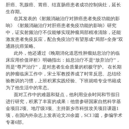
肝癌、乳腺癌、胃癌、结直肠癌患者成功控制病灶，延长
生存期。
在其发表的《射频消融治疗对肺癌患者免疫功能的影
响》《射频消融治疗对肝癌患者免疫功能的影响》研究
中，证实射频治疗不仅能够实现肿瘤局部精准清除，还能
激发患者免疫反应，配合免疫治疗有望形成“局部+全身”双
通路抗癌策略。
此外，他还通过《晚期消化道恶性肿瘤姑息治疗的临
床应用价值评析》明确指出：姑息治疗不是“放弃治疗”，
而是“尊严治疗”，是对患者生命质量的积极守护。 在长期
的肿瘤临床工作中，宋士军教授养成了时常反思、总结经
验教训的习惯，上班积累实践经验、下班就啃专业书籍成
为了他生活中的常态。
面对工作中的难题和疑点，他利用业余时间和节假日
进行研究，积累了丰富的成果：他曾参研国家自然科学基
金项目2项、地厅级3项、主持新乡市科技攻关项目课题1
项，在国内外杂志上发表论文20余篇，SCI 3篇，参编学术
专著6部。