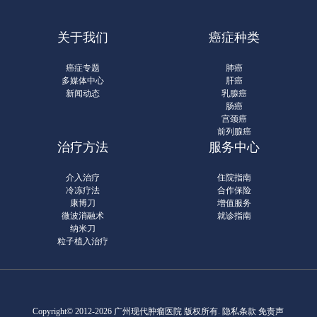
关于我们
癌症种类
癌症专题
肺癌
多媒体中心
肝癌
新闻动态
乳腺癌
肠癌
宫颈癌
前列腺癌
治疗方法
服务中心
介入治疗
住院指南
冷冻疗法
合作保险
康博刀
增值服务
微波消融术
就诊指南
纳米刀
粒子植入治疗
Copyright© 2012-2026 广州现代肿瘤医院 版权所有.
隐私条款
免责声