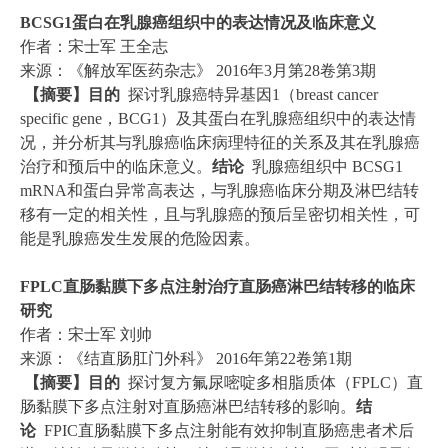
BCSG1蛋白在乳腺癌组织中的表达情况及临床意义
作者：宋士军 王全志
来源：《解放军医药杂志》 2016年3月第28卷第3期
【摘要】目的
探讨乳腺癌特异基因1（breast cancer
specific gene，BCG1）及其蛋白在乳腺癌组织中的表达情
况，并分析其与乳腺癌临床病理特征的关系及其在乳腺癌
治疗和预后中的临床意义。
结论
乳腺癌组织中 BCSG1
mRNA和蛋白异常高表达，与乳腺癌临床分期及淋巴结转
移有一定的相关性，且与乳腺癌的预后呈密切相关性，可
能是乳腺癌发生发展的危险因素。
FPLC直肠黏膜下多点注射治疗直肠癌淋巴结转移的临床
研究
作者：宋士军 刘帅
来源：《结直肠肛门外科》 2016年第22卷第1期
【摘要】目的
探讨复方氟尿嘧啶多相脂质体（FPLC）直
肠黏膜下多点注射对直肠癌淋巴结转移的影响。
结
论
FPIC直肠黏膜下多点注射能有效抑制直肠癌患者术后