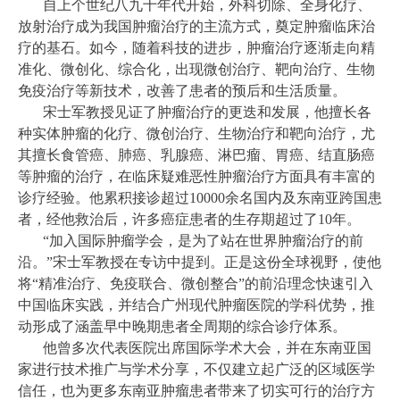
自上个世纪八九十年代开始，外科切除、全身化疗、
放射治疗成为我国肿瘤治疗的主流方式，奠定肿瘤临床治
疗的基石。如今，随着科技的进步，肿瘤治疗逐渐走向精
准化、微创化、综合化，出现微创治疗、靶向治疗、生物
免疫治疗等新技术，改善了患者的预后和生活质量。
宋士军教授见证了肿瘤治疗的更迭和发展，他擅长各
种实体肿瘤的化疗、微创治疗、生物治疗和靶向治疗，尤
其擅长食管癌、肺癌、乳腺癌、淋巴瘤、胃癌、结直肠癌
等肿瘤的治疗，在临床疑难恶性肿瘤治疗方面具有丰富的
诊疗经验。他累积接诊超过10000余名国内及东南亚跨国患
者，经他救治后，许多癌症患者的生存期超过了10年。
“加入国际肿瘤学会，是为了站在世界肿瘤治疗的前
沿。”宋士军教授在专访中提到。正是这份全球视野，使他
将“精准治疗、免疫联合、微创整合”的前沿理念快速引入
中国临床实践，并结合广州现代肿瘤医院的学科优势，推
动形成了涵盖早中晚期患者全周期的综合诊疗体系。
他曾多次代表医院出席国际学术大会，并在东南亚国
家进行技术推广与学术分享，不仅建立起广泛的区域医学
信任，也为更多东南亚肿瘤患者带来了切实可行的治疗方