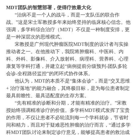
MDT团队的智慧部署，使得疗效最大化
“治病不是一个人的战斗，而是一支队伍的联合作
战。”这是宋士军教授多年来始终坚持的临床核心信念。他
强调，多学科综合治疗（MDT）不仅是一种制度安排，更
是一种深层次的思维模式。
宋教授是广州现代肿瘤医院MDT制度的设计者与实操
推动者之一。在他推动下，我院将肿瘤科、中医科、内
科、外科、影像科、介入放射科、病理科、营养科、心理
康复等学科打通，并建立起“病例提前分级预判-团队多轮
会诊-全程路径监控”的闭环式协作体系。
他认为，MDT的本质不是“集体会诊”，而是“交叉思维
+ 治疗落地”的能力融合，其终极目标，是为每位患者制定
最具前瞻性、最具适配度的生存方案。
“先有精准的诊断和分期，才能有精准的治疗。”宋教
授始终强调精准诊疗的价值。多学科MDT模式发挥了宝贵
的作用，不仅让患者不必轮流到每一个学科就诊，节省时
间和精力，而且对于疑难恶性肿瘤的治疗而言，“通过多学
科MDT团队讨论来制定诊疗意见，能够提高患者的救治成