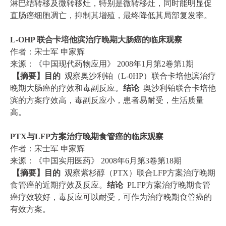
淋巴结转移及微转移灶，特别是微转移灶，同时能明显促
直肠癌细胞凋亡，抑制其增殖，最终降低其局部复发率。
L-OHP 联合卡培他滨治疗晚期大肠癌的临床观察
作者：宋士军 申家辉
来源：《中国现代药物应用》 2008年1月第2卷第1期
【摘要】目的
观察奥沙利铂（L-0HP）联合卡培他滨治疗
晚期大肠癌的疗效和毒副反应。
结论
奥沙利铂联合卡培他
滨的方案疗效高，毒副反应小，患者易耐受，生活质量
高。
PTX与LFP方案治疗晚期食管癌的临床观察
作者：宋士军 申家辉
来源：《中国实用医药》 2008年6月第3卷第18期
【摘要】目的
观察紫杉醇（PTX）联合LFP方案治疗晚期
食管癌的近期疗效及反应。
结论
PLFP方案治疗晚期食管
癌疗效较好，毒反应可以耐受，可作为治疗晚期食管癌的
有效方案。