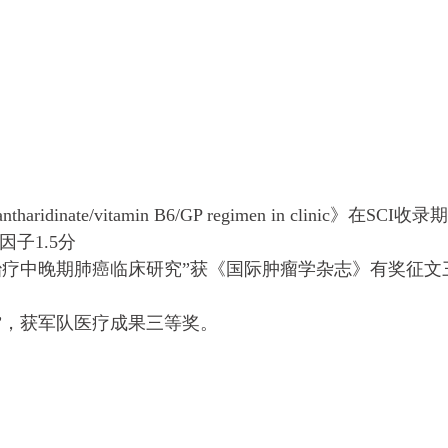
黄俊威
莱妮
肺癌
cantharidinate/vitamin B6/GP regimen in clinic》在SCI收录
马来西亚
生存达1年以上
马来西亚
生存达
影响因子1.5分
我叫黄俊威，今年51岁，来自马来西亚雪兰
来自马来西亚的莱妮
方案治疗中晚期肺癌临床研究”获《国际肿瘤学杂志》有奖征文
莪州。2023年5月初，我确诊了肺癌。...
IIIB期乳腺癌，伴
究”，获军队医疗成果三等奖。