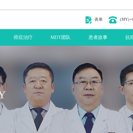
表单
(MY)+6
癌症治疗
MDT团队
患者故事
抗
Y