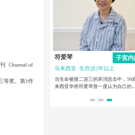
符爱琴
乳腺癌
子宫内
期刊《Journal of
5年以上
马来西亚
生存达2年以上
，2019年被诊断患有
当生命被接二连三的坏消息击中，59
三等奖。第1作
随淋巴结转移，经过圣...
来西亚华侨符爱琴曾一度认为自己的..