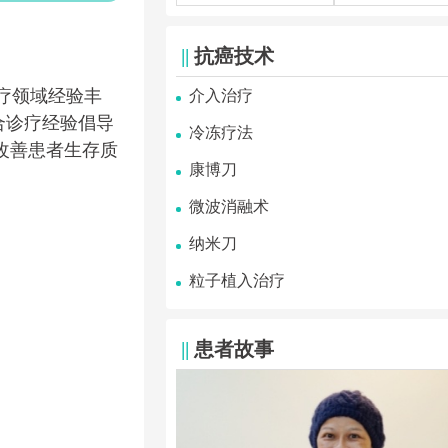
||
抗癌技术
疗领域经验丰
介入治疗
合诊疗经验倡导
冷冻疗法
改善患者生存质
康博刀
微波消融术
纳米刀
粒子植入治疗
||
患者故事