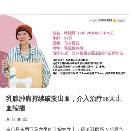
乳腺肿瘤持续破溃出血，介入治疗18天止
血缩瘤
2025-09-04
来自马来西亚马六甲的叶婉婷女士，确诊乳腺癌IV期后当