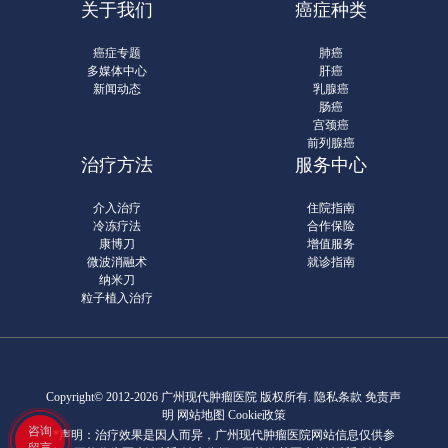
关于我们
癌症种类
癌症专题
肺癌
多媒体中心
肝癌
新闻动态
乳腺癌
肠癌
宫颈癌
前列腺癌
治疗方法
服务中心
介入治疗
住院指南
冷冻疗法
合作保险
康博刀
增值服务
微波消融术
就诊指南
纳米刀
粒子植入治疗
Copyright© 2012-2026 广州现代肿瘤医院 版权所有.
隐私条款
免责声
明 网站地图
Cookie政策
咨询
*声明：治疗效果是因人而异，广州现代肿瘤医院网站信息仅供参