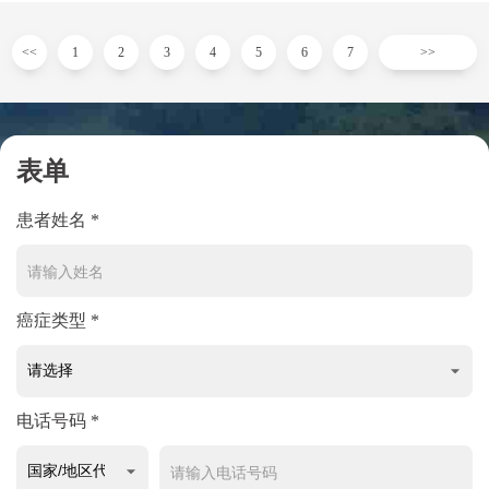
<<
1
2
3
4
5
6
7
>>
表单
患者姓名 *
癌症类型 *
电话号码 *