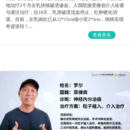
地治疗2个月左乳持续破溃渗血。入我院接受微创介入栓塞
与灌注治疗，仅18天，乳房破溃流血停止，红肿硬化消
退。目前，左乳病灶已从12*15cm缩小至2*3cm，病情实现
奇迹逆转！...
查看更多