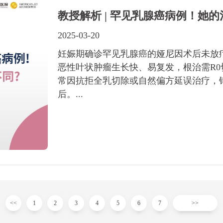
教授解析 | 罕见乳腺癌病例！她
2025-03-20
妊娠期确诊罕见乳腺癌的娅尼因术后未放疗
恶性叶状肿瘤生长快、易复发，根治需R
常因抗拒全乳切除或自然偏方延误治疗，
后。...
<<
1
2
3
4
5
6
7
>>