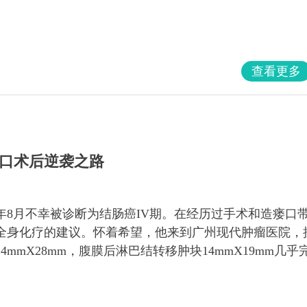
查看更多
口术后逆袭之路
4年8月不幸被诊断为结肠癌IV期。在经历过手术和造瘘口
全身化疗的建议。怀着希望，他来到广州现代肿瘤医院，
mX28mm，腹膜后淋巴结转移肿块14mmX19mm几乎