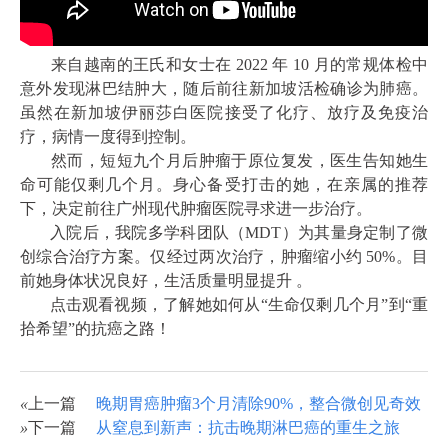
来自越南的王氏和女士在 2022 年 10 月的常规体检中
意外发现淋巴结肿大，随后前往新加坡活检确诊为肺癌。
虽然在新加坡伊丽莎白医院接受了化疗、放疗及免疫治
疗，病情一度得到控制。
然而，短短九个月后肿瘤于原位复发，医生告知她生
命可能仅剩几个月。身心备受打击的她，在亲属的推荐
下，决定前往广州现代肿瘤医院寻求进一步治疗。
入院后，我院多学科团队（MDT）为其量身定制了微
创综合治疗方案。仅经过两次治疗，肿瘤缩小约 50%。目
前她身体状况良好，生活质量明显提升 。
点击观看视频，了解她如何从“生命仅剩几个月”到“重
拾希望”的抗癌之路！
«
上一篇
晚期胃癌肿瘤3个月清除90%，整合微创见奇效
»
下一篇
从窒息到新声：抗击晚期淋巴癌的重生之旅