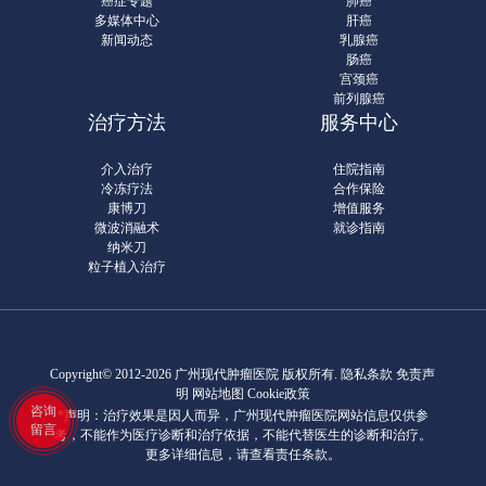
癌症专题
肺癌
多媒体中心
肝癌
新闻动态
乳腺癌
肠癌
宫颈癌
前列腺癌
治疗方法
服务中心
介入治疗
住院指南
冷冻疗法
合作保险
康博刀
增值服务
微波消融术
就诊指南
纳米刀
粒子植入治疗
Copyright© 2012-2026 广州现代肿瘤医院 版权所有.
隐私条款
免责声
明 网站地图
Cookie政策
咨询
*声明：治疗效果是因人而异，广州现代肿瘤医院网站信息仅供参
留言
考，不能作为医疗诊断和治疗依据，不能代替医生的诊断和治疗。
更多详细信息，请查看责任条款。