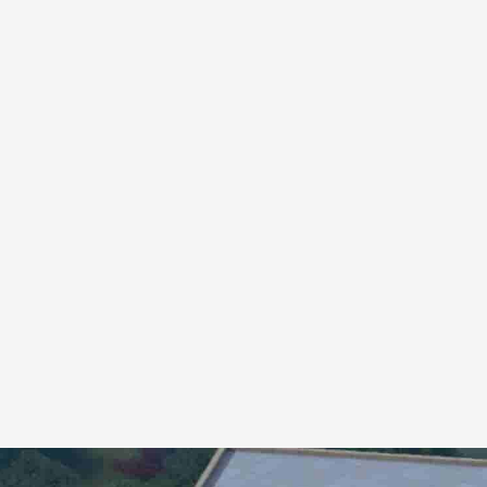
黄俊威
莱妮
肺癌
马来西亚
生存达1年以上
马来西亚
生存达
我叫黄俊威，今年51岁，来自马来西亚雪兰
来自马来西亚的莱妮
莪州。2023年5月初，我确诊了肺癌。...
IIIB期乳腺癌，伴