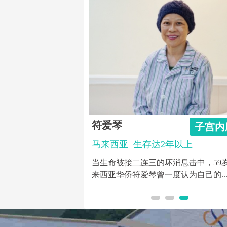
符爱琴
乳腺癌
子宫内
5年以上
马来西亚
生存达2年以上
，2019年被诊断患有
当生命被接二连三的坏消息击中，59
随淋巴结转移，经过圣...
来西亚华侨符爱琴曾一度认为自己的..