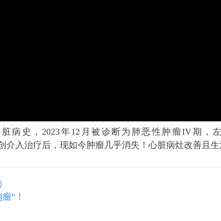
型心脏病史，2023年12月被诊断为肺恶性肿瘤IV期
瘤医院的微创介入治疗后，现如今肿瘤几乎消失！心脏病灶改善且
）
瘤”！