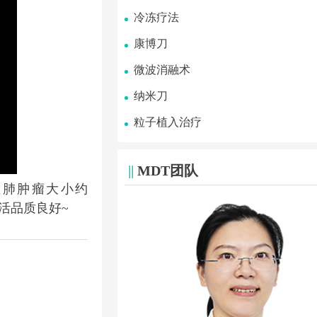
冷冻疗法
康博刀
微波消融术
纳米刀
粒子植入治疗
||
MDT团队
，左肺肿瘤大小约
生活品质良好~