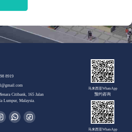
98 8919
1@gmail.com
马来西亚WhatsApp
预约咨询
nara Citibank, 165 Jalan
a Lumpur, Malaysia.
马来西亚WhatsApp