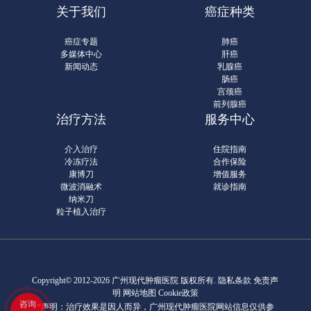
关于我们
癌症种类
癌症专题
肺癌
多媒体中心
肝癌
新闻动态
乳腺癌
肠癌
宫颈癌
前列腺癌
治疗方法
服务中心
介入治疗
住院指南
冷冻疗法
合作保险
康博刀
增值服务
微波消融术
就诊指南
纳米刀
粒子植入治疗
Copyright© 2012-2026 广州现代肿瘤医院 版权所有.
隐私条款
免责声
明 网站地图
Cookie政策
咨询
*声明：治疗效果是因人而异，广州现代肿瘤医院网站信息仅供参