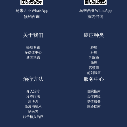
马来西亚WhatsApp
马来西亚WhatsApp
预约咨询
预约咨询
关于我们
癌症种类
癌症专题
肺癌
多媒体中心
肝癌
新闻动态
乳腺癌
肠癌
宫颈癌
前列腺癌
治疗方法
服务中心
介入治疗
住院指南
冷冻疗法
合作保险
康博刀
增值服务
微波消融术
就诊指南
纳米刀
粒子植入治疗