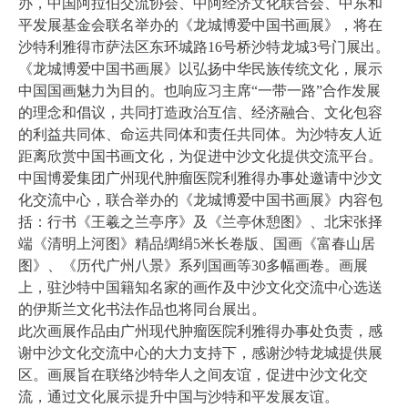
办，中国阿拉伯交流协会、中阿经济文化联合会、中东和
平发展基金会联名举办的《龙城博爱中国书画展》，将在
沙特利雅得市萨法区东环城路16号桥沙特龙城3号门展出。
《龙城博爱中国书画展》以弘扬中华民族传统文化，展示
中国国画魅力为目的。也响应习主席“一带一路”合作发展
的理念和倡议，共同打造政治互信、经济融合、文化包容
的利益共同体、命运共同体和责任共同体。为沙特友人近
距离欣赏中国书画文化，为促进中沙文化提供交流平台。
中国博爱集团广州现代肿瘤医院利雅得办事处邀请中沙文
化交流中心，联合举办的《龙城博爱中国书画展》内容包
括：行书《王羲之兰亭序》及《兰亭休憩图》、北宋张择
端《清明上河图》精品绸绢5米长卷版、国画《富春山居
图》、《历代广州八景》系列国画等30多幅画卷。画展
上，驻沙特中国籍知名家的画作及中沙文化交流中心选送
的伊斯兰文化书法作品也将同台展出。
此次画展作品由广州现代肿瘤医院利雅得办事处负责，感
谢中沙文化交流中心的大力支持下，感谢沙特龙城提供展
区。画展旨在联络沙特华人之间友谊，促进中沙文化交
流，通过文化展示提升中国与沙特和平发展友谊。