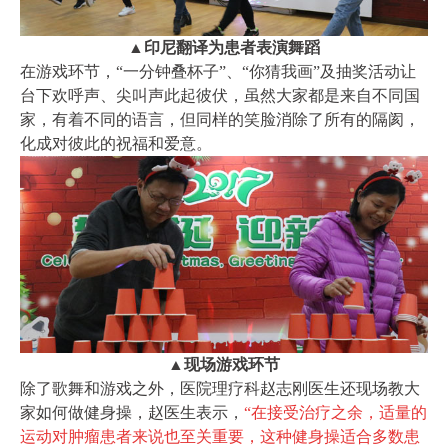
▲印尼翻译为患者表演舞蹈
在游戏环节，“一分钟叠杯子”、“你猜我画”及抽奖活动让
台下欢呼声、尖叫声此起彼伏，虽然大家都是来自不同国
家，有着不同的语言，但同样的笑脸消除了所有的隔阂，
化成对彼此的祝福和爱意。
▲现场
游戏环节
除了歌舞和游戏之外，医院理疗科赵志刚医生还现场教大
家如何做健身操，赵医生表示，
“在接受治疗之余，适量的
运动对肿瘤患者来说也至关重要，这种健身操适合多数患