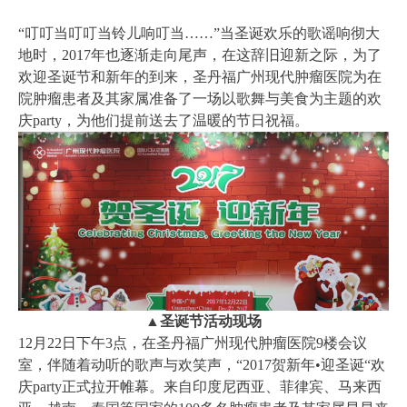
“叮叮当叮叮当铃儿响叮当……”当圣诞欢乐的歌谣响彻大
地时，2017年也逐渐走向尾声，在这辞旧迎新之际，为了
欢迎圣诞节和新年的到来，
圣丹福广州现代肿瘤医院
为在
院肿瘤患者及其家属准备了一场以歌舞与美食为主题的欢
庆party，为他们提前送去了温暖的节日祝福。
▲圣诞节活动现场
12月22日下午3点，在圣丹福广州现代肿瘤医院9楼会议
室，伴随着动听的歌声与欢笑声，“2017贺新年•迎圣诞“欢
庆party正式拉开帷幕。来自印度尼西亚、菲律宾、马来西