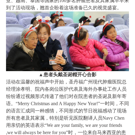
亚、越南、泰国等国家的100多名肿瘤患者及其家属早早来
到了活动现场，翘首企盼着这场准备已久的视觉盛宴。
▲患者头戴圣诞帽开心合影
活动在温馨的祝福声中开始，圣丹福广州现代肿瘤医院总
经理涂孝明、院内各岗位医护代表及海外办事处工作人员
纷纷通过视频形式传递了他们对在院患者的圣诞及新年寄
语。“Merry Christmas and A Happy New Year!”一时间，不同
的语言汇成同一种感情，不同形式的节日祝福感动了现场
所有患者及其家属，特别是听见医院翻译人员Navy Chen
用亲切的英语表示“We are your family, we are your friends
,we will always be here for you”时，一位来自马来西亚的患