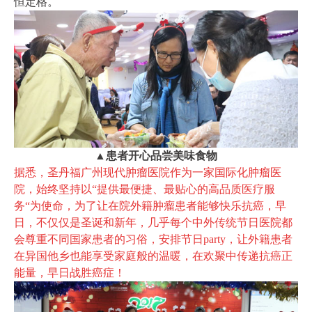
恒定格。
▲患者开心品尝美味食物
据悉，圣丹福广州现代肿瘤医院作为一家国际化肿瘤医
院，始终坚持以“提供最便捷、最贴心的高品质医疗服
务“为使命，为了让在院外籍肿瘤患者能够快乐抗癌，早
日，不仅仅是圣诞和新年，几乎每个中外传统节日医院都
会尊重不同国家患者的习俗，安排节日party，让外籍患者
在异国他乡也能享受家庭般的温暖，在欢聚中传递抗癌正
能量，早日战胜癌症！