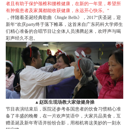
者且有助于保护颈椎和腰椎健康，在新的一年里，希望所
有肿瘤患者及家属都能收获健康，永远开心快乐。”
，伴随着圣诞经典歌曲《Jingle Bells》，2017“庆圣诞，迎
新年“欢庆party终于落下帷幕，这首来自广东药科大学师生
们精心准备的合唱节目让全体人员沸腾起来，欢呼声与喝
彩声经久不息。
▲赵医生现场教大家做健身操
节目表演结束后，医院还参考各国患者的饮食习惯精心准
备了丰盛的晚餐，在一片欢声笑语中，大家共品美食，互
赠圣诞及新年寄语并纷纷合影，用相机将这美妙的一刻永