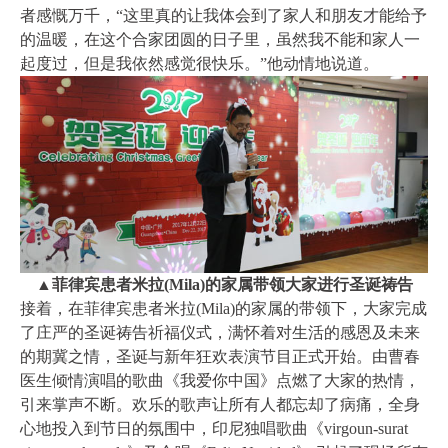
者感慨万千，“这里真的让我体会到了家人和朋友才能给予
的温暖，在这个合家团圆的日子里，虽然我不能和家人一
起度过，但是我依然感觉很快乐。”他动情地说道。
▲菲律宾患者米拉(Mila)的家属带领大家进行圣诞祷告
接着，在菲律宾患者米拉(Mila)的家属的带领下，大家完成
了庄严的圣诞祷告祈福仪式，满怀着对生活的感恩及未来
的期冀之情，圣诞与新年狂欢表演节目正式开始。由曹春
医生倾情演唱的歌曲《我爱你中国》点燃了大家的热情，
引来掌声不断。欢乐的歌声让所有人都忘却了病痛，全身
心地投入到节日的氛围中，印尼独唱歌曲《virgoun-surat