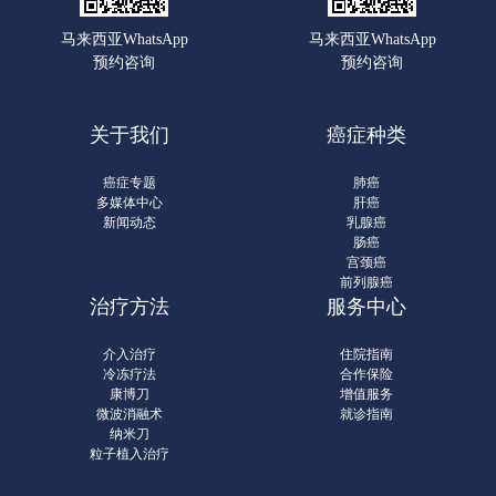
马来西亚WhatsApp
马来西亚WhatsApp
预约咨询
预约咨询
关于我们
癌症种类
癌症专题
肺癌
多媒体中心
肝癌
新闻动态
乳腺癌
肠癌
宫颈癌
前列腺癌
治疗方法
服务中心
介入治疗
住院指南
冷冻疗法
合作保险
康博刀
增值服务
微波消融术
就诊指南
纳米刀
粒子植入治疗