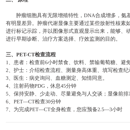
肿瘤细胞具有无限增殖特性，DNA合成增多，氨
有明显差异。肿瘤代谢显像主要通过某些放射性核素如18F-FDG
进行标记示踪，并以图像形式直观显示出来，能够、
进行早期诊断、治疗方案选择、疗效监测的目的。
三、PET-CT检查流程
1、患者：检查前6小时禁食、饮料、禁输葡萄糖、避
2、护士：介绍检查流程、测量身高体重、填写检查纪
3、医生：病史询问、血糖测定、知情同意。
4、注射药物PDG，休息45分钟
5、保持安静、少走动、尽量避免与人交谈；显像前排
6、PET—CT检查30分钟
7、为完成PET—CT全身检查，您应预备2.5—3小时