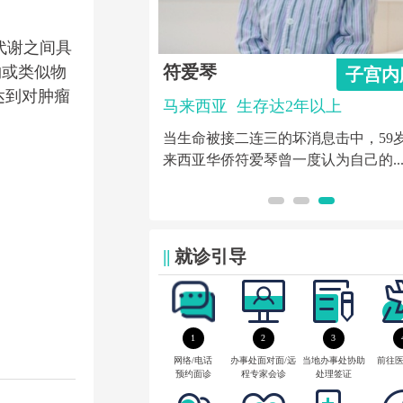
代谢之间具
符爱琴
底物或类似物
乳腺癌
子宫内
达到对肿瘤
5年以上
马来西亚
生存达2年以上
，2019年被诊断患有
当生命被接二连三的坏消息击中，59
随淋巴结转移，经过圣...
来西亚华侨符爱琴曾一度认为自己的..
||
就诊引导
1
2
3
网络/电话
办事处面对面/远
当地办事处协助
前往
预约面诊
程专家会诊
处理签证