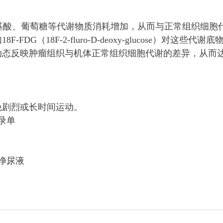
基酸、葡萄糖等代谢物质消耗增加，从而与正常组织细胞
黄俊威
莱妮
（18F-2-fluro-D-deoxy-glucose）对这些代谢
肺癌
动态反映肿瘤组织与机体正常组织细胞代谢的差异，从而
马来西亚
生存达1年以上
马来西亚
生存达
我叫黄俊威，今年51岁，来自马来西亚雪兰
来自马来西亚的莱妮
莪州。2023年5月初，我确诊了肺癌。...
IIIB期乳腺癌，伴
免剧烈或长时间运动。
录单
净尿液