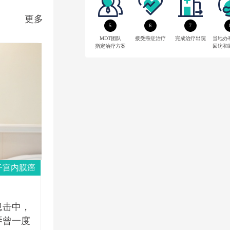
更多
5
6
7
MDT团队
接受癌症治疗
完成治疗出院
当地办
指定治疗方案
回访和
子宫内膜癌
息击中，
琴曾一度