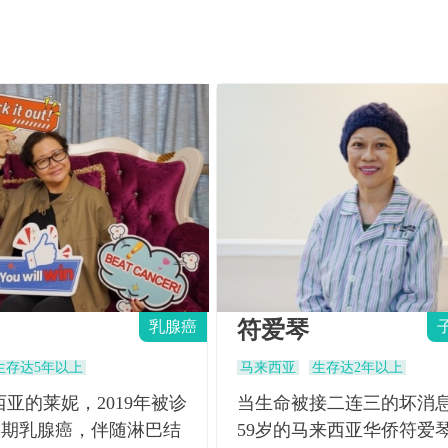
符爱琴
乳腺癌
生存达5年以上
马来西亚
生存达2年以上
亚的莱妮，2019年被诊
当生命被接二连三的坏消
IB期乳腺癌，伴随淋巴结
59岁的马来西亚华侨符爱