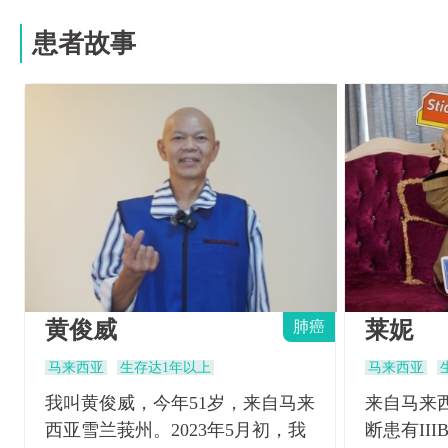
患者故事
黄俊威
莱妮
肺癌
马来西亚
生存达1年以上
马来西亚
我叫黄俊威，今年51岁，来自马来
来自马来西
西亚雪兰莪州。2023年5月初，我
断患有II