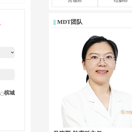
宫颈癌
结肠癌
||
MDT团队
。
坡
槟城