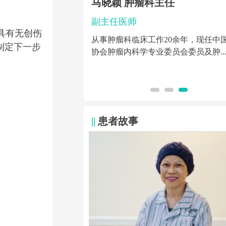
主任 乳腺肿瘤专科
马晓颖 肿瘤科主任
副主任医师
具有无创伤
从事肿瘤科临床工作20余年，现任中
制定下一步
协会肿瘤内科学专业委员会委员及肿..
创治疗，尤其是乳腺癌、
妇科肿瘤的化疗...
||
患者故事