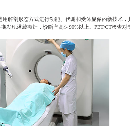
宋士军 肿瘤科首席专家
戴文燕 肿瘤科
中心主任
主任医师
是用解剖形态方式进行功能、代谢和受体显像的新技术，
主任医师
宋士军，教授，主任医师，中共党员，从事
发现潜藏癌灶，诊断率高达90%以上。PET/CT检查对
肿瘤科临床工作40余年，曾任新乡医...
擅长肿瘤的各种微
肺癌、消化道肿瘤、