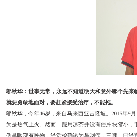
邬秋华：世事无常，永远不知道明天和意外哪个先来
就要勇敢地面对，要赶紧接受治疗，不能拖。
邬秋华，今年46岁，来自马来西亚吉隆坡。2015年
为是热气上火。然而，服用凉茶并没有使肿块缩小，
侧鼻咽部有肿物，经活检确诊为鼻咽癌，三期。已经