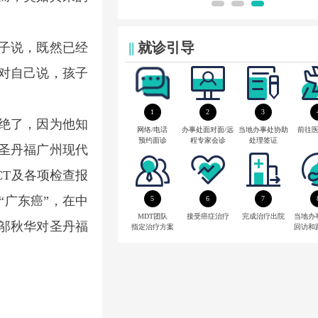
||
就诊引导
子说，既然已经
对自己说，孩子
1
2
3
绝了，因为他知
网络/电话
办事处面对面/远
当地办事处协助
前往
预约面诊
程专家会诊
处理签证
圣丹福
广州现代
CT及各项检查报
广东癌”，在中
5
6
7
MDT团队
接受癌症治疗
完成治疗出院
当地办
邬秋华对圣丹福
指定治疗方案
回访和