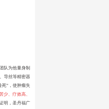
团队
为他量身制
管、导丝等精密器
栓死”，使肿瘤失
苦少、疗效高、
证明，圣丹福广