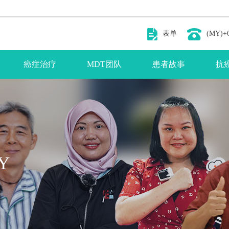
表单
(MY)+6
癌症治疗
MDT团队
患者故事
抗
Y