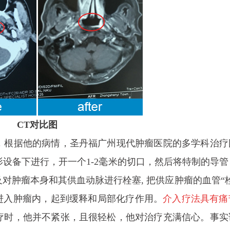
CT对比图
，根据他的病情，圣丹福广州现代肿瘤医院的
多学科治疗
影设备下进行，开一个1-2毫米的切口，然后将特制的导
对肿瘤本身和其供血动脉进行栓塞, 把供应肿瘤的血管“
进入肿瘤内，起到缓释和局部化疗作用。
介入疗法具有痛
疗时，他并不紧张，且很轻松，他对治疗充满信心。事实