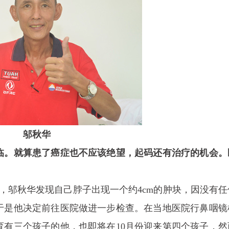
邬秋华
宋士军 肿瘤科首席专家
戴文燕 肿瘤科
临。就算患了癌症也不应该绝望，起码还有治疗的机会。
中心主任
主任医师
主任医师
宋士军，教授，主任医师，中共党员，从事
9月，邬秋华发现自己脖子出现一个约4cm的肿块，因没有
肿瘤科临床工作40余年，曾任新乡医...
擅长肿瘤的各种微
于是他决定前往医院做进一步检查。在当地医院行鼻咽镜
肺癌、消化道肿瘤、
育有三个孩子的他，也即将在10月份迎来第四个孩子，然