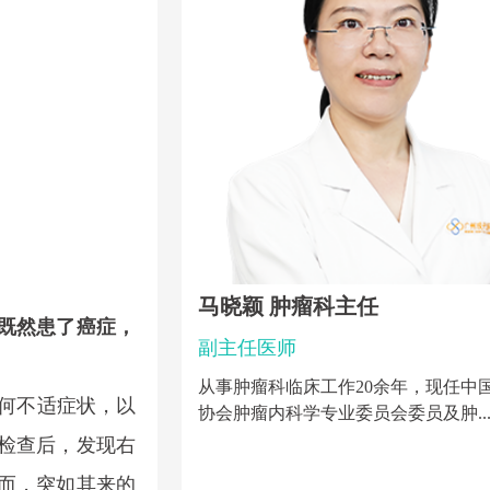
主任 乳腺肿瘤专科
马晓颖 肿瘤科主任
既然患了癌症，
副主任医师
从事肿瘤科临床工作20余年，现任中
任何不适症状，以
协会肿瘤内科学专业委员会委员及肿..
创治疗，尤其是乳腺癌、
检查后，发现右
妇科肿瘤的化疗...
而，突如其来的