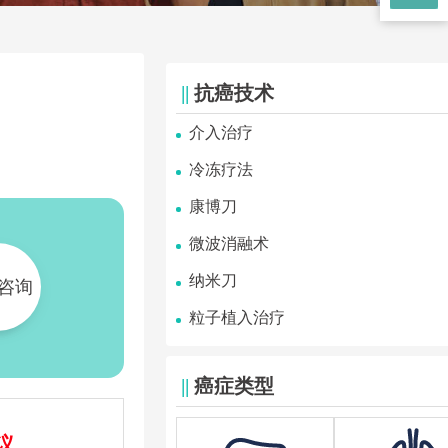
||
抗癌技术
介入治疗
冷冻疗法
康博刀
微波消融术
纳米刀
咨询
粒子植入治疗
||
癌症类型
议。