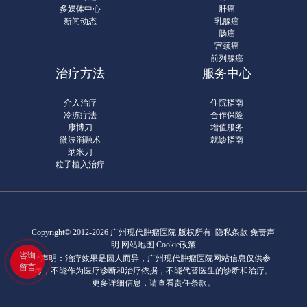
多媒体中心
肝癌
新闻动态
乳腺癌
肠癌
宫颈癌
前列腺癌
治疗方法
服务中心
介入治疗
住院指南
冷冻疗法
合作保险
康博刀
增值服务
微波消融术
就诊指南
纳米刀
粒子植入治疗
Copyright© 2012-2026 广州现代肿瘤医院 版权所有.
隐私条款
免责声
明 网站地图
Cookie政策
咨询
*声明：治疗效果是因人而异，广州现代肿瘤医院网站信息仅供参
留言
考，不能作为医疗诊断和治疗依据，不能代替医生的诊断和治疗。
更多详细信息，请查看责任条款。