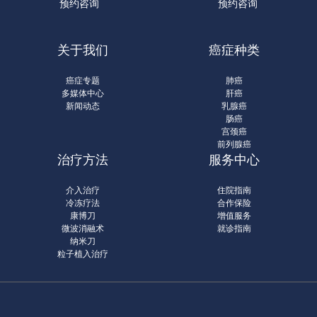
预约咨询
预约咨询
关于我们
癌症种类
癌症专题
肺癌
多媒体中心
肝癌
新闻动态
乳腺癌
肠癌
宫颈癌
前列腺癌
治疗方法
服务中心
介入治疗
住院指南
冷冻疗法
合作保险
康博刀
增值服务
微波消融术
就诊指南
纳米刀
粒子植入治疗