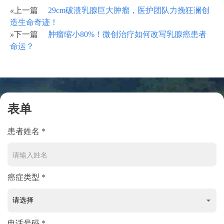
«
上一篇
29cm破溃乳腺巨大肿瘤，医护团队力挽狂澜创
造生命奇迹！
»
下一篇
肿瘤缩小80%！微创治疗如何改写乳腺癌患者
命运？
表单
患者姓名 *
癌症类型 *
电话号码 *