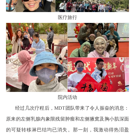
医疗旅行
院内活动
经过几次疗程后，MDT团队带来了令人振奋的消息：
原来的左侧乳腺内象限残留肿瘤和左侧腋窝及胸小肌深面
的可疑转移淋巴结均已消失。那一刻，我激动得热泪盈