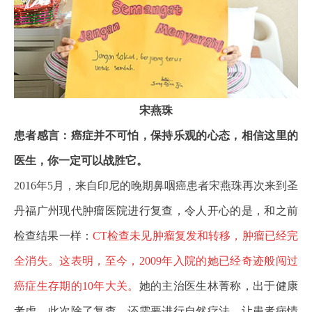
宋燕珠
患者感言：癌症并不可怕，保持乐观的心态，相信这里的
医生，你一定可以战胜它。
2016年5月，来自印尼的晚期鼻咽癌患者宋燕珠再次来
到圣
丹福广州现代肿瘤医院
进行复查，令人开心的是，和之前
检查结果一样：
CT检查未见肿瘤复发和转移，肿瘤已经完
全消失。这表明，至今，2009年入院的她已经奇迹般闯过
癌症生存期的10年大关。
她的主治医生林菁称，出于健康
考虑，此次除了复查，还需要进行自然疗法，让患者病情