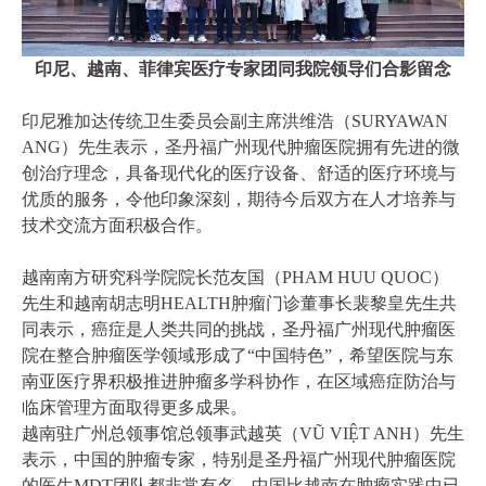
印尼、越南、菲律宾医疗专家团同我院领导们合影留念
印尼雅加达传统卫生委员会副主席洪维浩（SURYAWAN
ANG）先生表示，圣丹福广州现代肿瘤医院拥有先进的微
创治疗理念，具备现代化的医疗设备、舒适的医疗环境与
优质的服务，令他印象深刻，期待今后双方在人才培养与
技术交流方面积极合作。
越南南方研究科学院院长范友国（PHAM HUU QUOC）
先生和越南胡志明HEALTH肿瘤门诊董事长裴黎皇先生共
同表示，癌症是人类共同的挑战，圣丹福广州现代肿瘤医
院在整合肿瘤医学领域形成了“中国特色”，希望医院与东
南亚医疗界积极推进肿瘤多学科协作，在区域癌症防治与
临床管理方面取得更多成果。
越南驻广州总领事馆总领事武越英（VŨ VIỆT ANH）先生
表示，中国的肿瘤专家，特别是圣丹福广州现代肿瘤医院
的医生MDT团队都非常有名，中国比越南在肿瘤实践中已