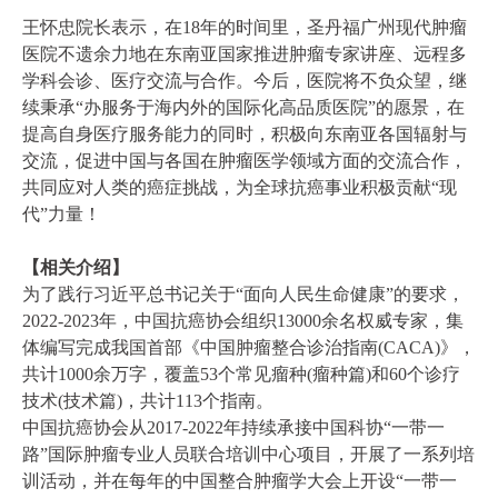
王怀忠院长表示，在18年的时间里，圣丹福广州现代肿瘤
医院不遗余力地在东南亚国家推进肿瘤专家讲座、远程多
学科会诊、医疗交流与合作。今后，医院将不负众望，继
续秉承“办服务于海内外的国际化高品质医院”的愿景，在
提高自身医疗服务能力的同时，积极向东南亚各国辐射与
交流，促进中国与各国在肿瘤医学领域方面的交流合作，
共同应对人类的癌症挑战，为全球抗癌事业积极贡献“现
代”力量！
【相关介绍】
为了践行习近平总书记关于“面向人民生命健康”的要求，
2022-2023年，中国抗癌协会组织13000余名权威专家，集
体编写完成我国首部《中国肿瘤整合诊治指南(CACA)》，
共计1000余万字，覆盖53个常见瘤种(瘤种篇)和60个诊疗
技术(技术篇)，共计113个指南。
中国抗癌协会从2017-2022年持续承接中国科协“一带一
路”国际肿瘤专业人员联合培训中心项目，开展了一系列培
训活动，并在每年的中国整合肿瘤学大会上开设“一带一