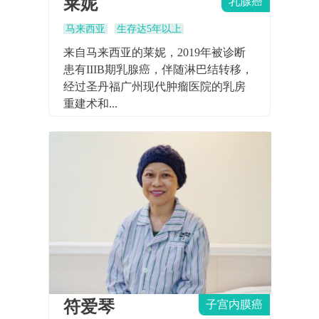
莱妮
乳腺癌
马来西亚
生存达5年以上
来自马来西亚的莱妮，2019年被诊断
患有IIIB期乳腺癌，伴随淋巴结转移，
经过圣丹福广州现代肿瘤医院的乳房
重建术和...
符爱琴
子宫内膜癌