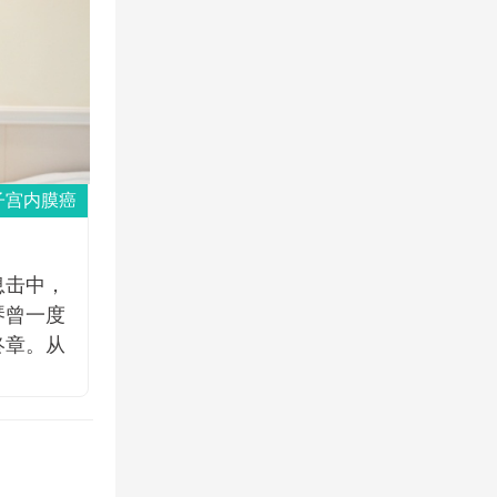
子宫内膜癌
息击中，
琴曾一度
终章。从