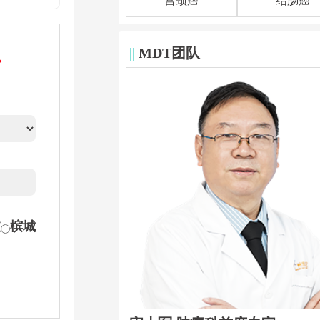
宫颈癌
结肠癌
||
MDT团队
。
坡
槟城