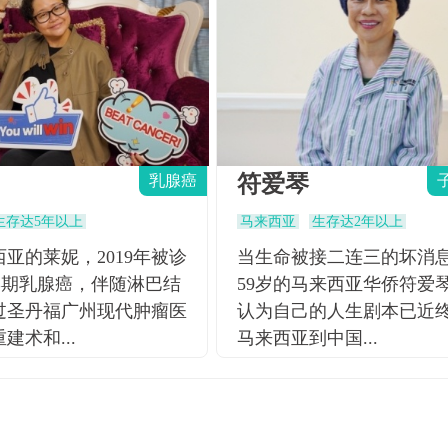
符爱琴
乳腺癌
生存达5年以上
马来西亚
生存达2年以上
亚的莱妮，2019年被诊
当生命被接二连三的坏消
IB期乳腺癌，伴随淋巴结
59岁的马来西亚华侨符爱
过圣丹福广州现代肿瘤医
认为自己的人生剧本已近
建术和...
马来西亚到中国...