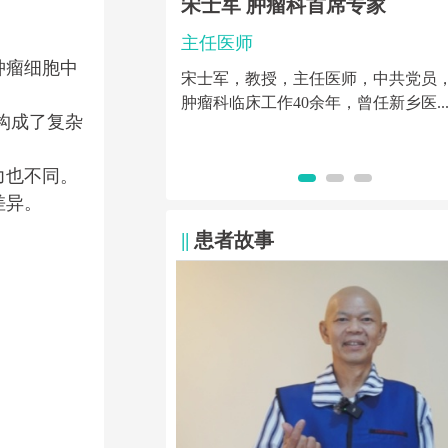
首席专家
戴文燕 肿瘤科主任 乳腺肿瘤
中心主任
肿瘤细胞中
主任医师
任医师，中共党员，从事
年，曾任新乡医...
擅长肿瘤的各种微创治疗，尤其是乳
构成了复杂
肺癌、消化道肿瘤、妇科肿瘤的化疗..
力也不同。
差异。
||
患者故事