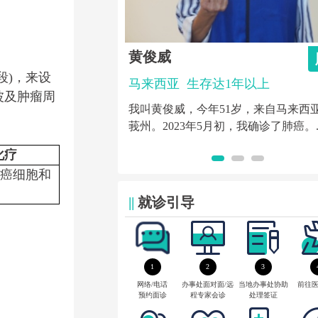
莱妮
肺癌
乳
段)，来设
1年以上
马来西亚
生存达5年以上
波及肿瘤周
1岁，来自马来西亚雪兰
来自马来西亚的莱妮，2019年被诊断
初，我确诊了肺癌。...
IIIB期乳腺癌，伴随淋巴结转移，经过圣
化疗
癌细胞和
||
就诊引导
1
2
3
网络/电话
办事处面对面/远
当地办事处协助
前往
预约面诊
程专家会诊
处理签证