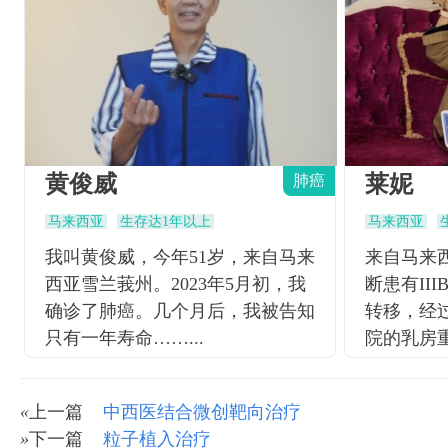
黄俊威
莱妮
肺癌
马来西亚
生存达1年以上
马来西亚
我叫黄俊威，今年51岁，来自马来
来自马来西
西亚雪兰莪州。2023年5月初，我
断患有II
确诊了肺癌。几个月后，我被告知
转移，经
只有一年寿命……...
院的乳房重
«
上一篇
中西医结合微创靶向治疗
»
下一篇
粒子植入治疗