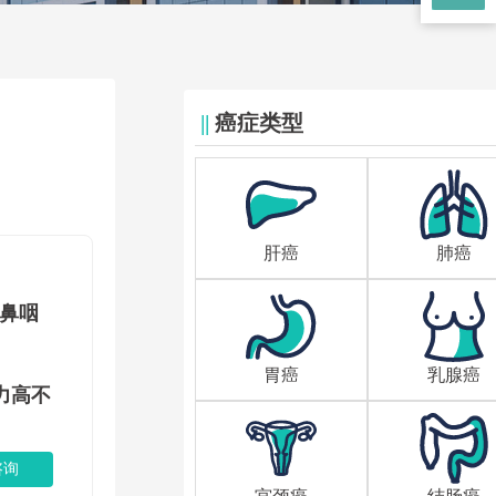
||
癌症类型
肝癌
肺癌
 鼻咽
胃癌
乳腺癌
力高不
咨询