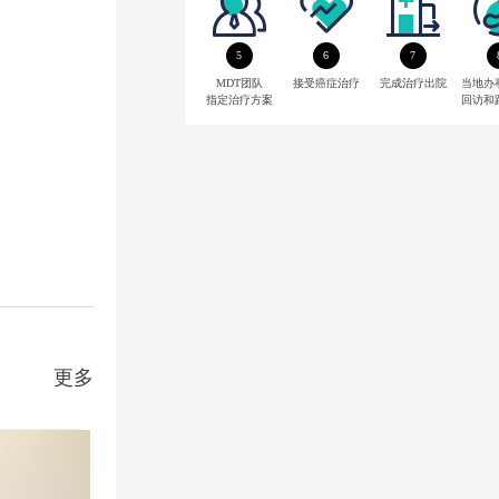
5
6
7
MDT团队
接受癌症治疗
完成治疗出院
当地办
指定治疗方案
回访和
更多