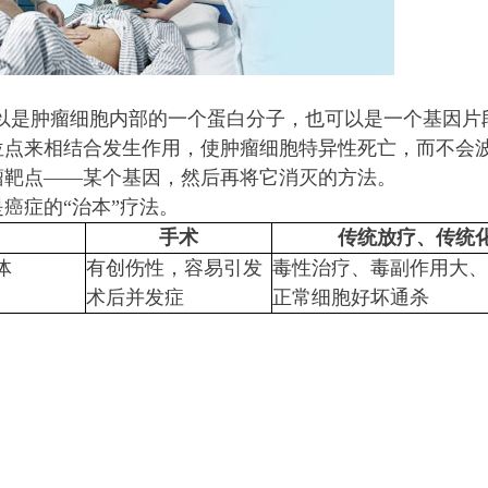
黄俊威
以是肿瘤细胞内部的一个蛋白分子，也可以是一个基因片
马来西亚
生存达
位点来相结合发生作用，使肿瘤细胞特异性死亡，而不会
我叫黄俊威，今年5
瘤靶点——某个基因，然后再将它消灭的方法。
莪州。2023年5月
癌症的“治本”疗法。
手术
传统放疗、传
统
体
有创伤性，容易引发
毒性治疗、毒副作用大、
术后并发症
正常细胞好坏通杀