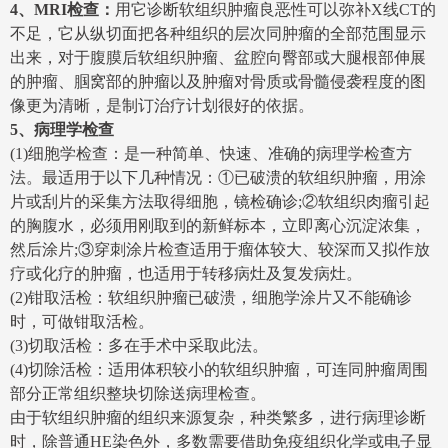
4、MRI检查：
用它诊断软组织肿瘤良恶性可以弥补X线CT的
不足，它从纵切面把各种组织的层次同肿瘤的全部范围显示
出来，对于腹膜后软组织肿瘤、盆腔向臀部或大腿根部伸展
的肿瘤、腘窝部的肿瘤以及肿瘤对骨质或骨髓侵袭程度的图
像更为清晰，是制订治疗计划很好的依据。
5、病理学检查
(1)细胞学检查：是一种简单、快速、准确的病理学检查方
法。最适用于以下几种情况：①已破溃的软组织肿瘤，用涂
片或刮片的采集方法取得细胞，镜检确诊;②软组织肉瘤引起
的胸腹水，必须用刚取到的新鲜标本，立即离心沉淀浓集，
然后涂片;③穿刺涂片检查适用于瘤体较大、较深而又拟作放
疗或化疗的肿瘤，也适用于转移病灶及复发病灶。
(2)钳取活检：软组织肿瘤已破溃，细胞学涂片又不能确诊
时，可做钳取活检。
(3)切取活检：多在手术中采取此法。
(4)切除活检：适用体积较小的软组织肿瘤，可连同肿瘤周围
部分正常组织整块切除送病理检查。
由于软组织肿瘤的组织来源复杂，种类繁多，进行病理诊断
时，除普通HE染色外，多数需要借助免疫组织化学或电子显