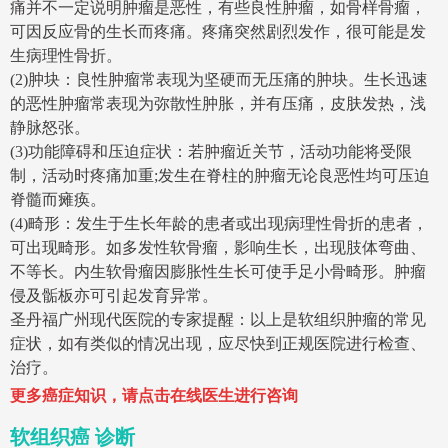
痛并不一定说明肿瘤是恶性，有些良性肿瘤，如骨样骨瘤，
可因反应骨的生长而疼痛。疼痛突然剧烈发作，很可能是发
生病理性骨折。
(2)肿块：良性肿瘤常表现为坚硬而无压痛的肿块。生长迅速
的恶性肿瘤常表现为弥散性肿胀，并有压痛，皮肤发热，浅
静脉怒张。
(3)功能障碍和压迫症状：若肿瘤近关节，活动功能将受限
制，活动时疼痛加重;发生在脊柱的肿瘤无论良恶性均可压迫
脊髓而瘫痪。
(4)畸形：发生于生长年龄的患者或出现病理性骨折的患者，
可出现畸形。如多发性软骨瘤，影响生长，出现肢体弯曲、
不等长。内生软骨瘤因膨胀性生长可使手足小骨畸形。肿瘤
侵及骺板亦可引起发育异常。
圣丹福广州现代医院的专家提醒：以上是软组织肿瘤的常见
症状，如有类似的情况出现，应尽快到正规医院进行检查、
治疗。
更多癌症知识，请点击在线医生进行咨询
软组织癌 诊断