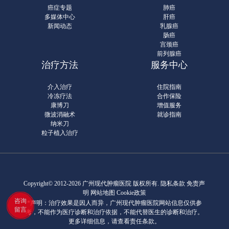
癌症专题
肺癌
多媒体中心
肝癌
新闻动态
乳腺癌
肠癌
宫颈癌
前列腺癌
治疗方法
服务中心
介入治疗
住院指南
冷冻疗法
合作保险
康博刀
增值服务
微波消融术
就诊指南
纳米刀
粒子植入治疗
Copyright© 2012-2026 广州现代肿瘤医院 版权所有.
隐私条款
免责声
明 网站地图
Cookie政策
咨询
*声明：治疗效果是因人而异，广州现代肿瘤医院网站信息仅供参
留言
考，不能作为医疗诊断和治疗依据，不能代替医生的诊断和治疗。
更多详细信息，请查看责任条款。