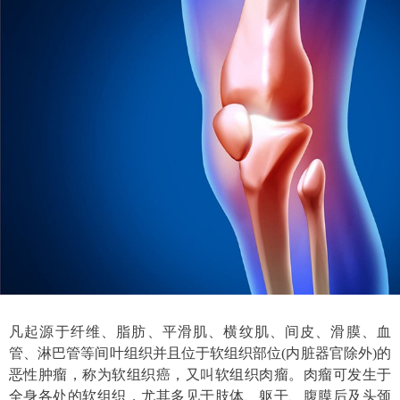
凡起源于纤维、脂肪、平滑肌、横纹肌、间皮、滑膜、血
管、淋巴管等间叶组织并且位于软组织部位(内脏器官除外)的
恶性肿瘤，称为软组织癌，又叫软组织肉瘤。肉瘤可发生于
全身各处的软组织，尤其多见于肢体、躯干、腹膜后及头颈