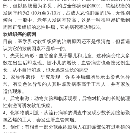
部，但以四肢最为多见，约占全部病例的60%。软组织癌的
发病率约为2 /10万至3 /10万，占成人恶性肿瘤的1%，无性别
倾向，一般中、老年人发病率较高，这是一种很容易扩散到
周围正常组织的恶性肿瘤，它的病死率达到2%。
软组织癌的病因
目前，医学界对软组织癌的治病原因还不是很清楚，但普遍
认为它的致病因素不是单一的。
1、先天性畸形：血管瘤多见于婴儿和儿童。这种病变绝大多
数在出生后即发现。随小儿的增长，血管病变也会按比例生
长，从不自行消退，也无迅速生长的病史。
2、家族性遗传：研究发现，许多肿瘤细胞显示出染色体异
常。有染色体异常的人其肿瘤发病率高于正常人，并有家族
遗传现象。
3、异物刺激：动物实验和临床观察，异物对机体的长期物理
性刺激可诱发软组织癌。
4、化学物质刺激：从流行病学的调查中发现少数长期接触聚
氯乙烯的工人，会发生肝血管肉瘤。
5、创伤：有相当一部分软组织癌病人在肿瘤部位有过明确的