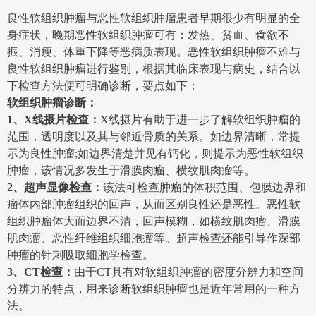
良性软组织肿瘤与恶性软组织肿瘤患者早期很少有明显的全
身症状，晚期恶性软组织肿瘤可有：发热、贫血、食欲不
振、消瘦、体重下降等恶病质表现。恶性软组织肿瘤不难与
良性软组织肿瘤进行鉴别，根据其临床表现与病史，结合以
下检查方法便可明确诊断，要点如下：
软组织肿瘤诊断：
1、X线摄片检查：
X线摄片有助于进一步了解软组织肿瘤的
范围，透明度以及其与邻近骨质的关系。如边界清晰，常提
示为良性肿瘤;如边界清楚并见有钙化，则提示为恶性软组织
肿瘤，该情况多发生于滑膜肉瘤、横纹肌肉瘤等。
2、超声显像检查：
该法可检查肿瘤的体积范围、包膜边界和
瘤体内部肿瘤组织的回声，从而区别良性还是恶性。恶性软
组织肿瘤体大而边界不清，回声模糊，如横纹肌肉瘤、滑膜
肌肉瘤、恶性纤维组织细胞瘤等。超声检查还能引导作深部
肿瘤的针刺吸取细胞学检查。
3、CT检查：
由于CT具有对软组织肿瘤的密度分辨力和空间
分辨力的特点，用来诊断软组织肿瘤也是近年常用的一种方
法。