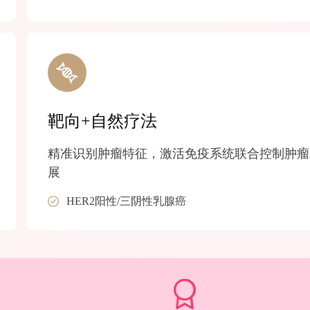
靶向+自然疗法
精准识别肿瘤特征，激活免疫系统联合控制肿瘤
展
HER2阳性/三阴性乳腺癌