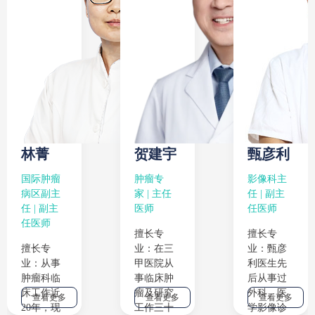
林菁
贺建宇
甄彦利
国际肿瘤
肿瘤专
影像科主
病区副主
家 | 主任
任 | 副主
任 | 副主
医师
任医师
任医师
擅长专
擅长专
擅长专
业：在三
业：甄彦
业：从事
甲医院从
利医生先
肿瘤科临
事临床肿
后从事过
床工作近
瘤及研究
外科、医
查看更多
查看更多
查看更多
20年，现
工作三十
学影像诊