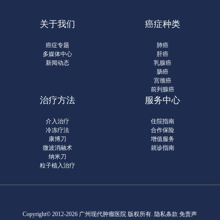
关于我们
癌症种类
癌症专题
肺癌
多媒体中心
肝癌
新闻动态
乳腺癌
肠癌
宫颈癌
前列腺癌
治疗方法
服务中心
介入治疗
住院指南
冷冻疗法
合作保险
康博刀
增值服务
微波消融术
就诊指南
纳米刀
粒子植入治疗
Copyright© 2012-2026 广州现代肿瘤医院 版权所有.
隐私条款
免责声