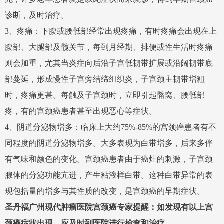
诊断，及时治疗。
3、疼痛：下腹或腰骶部经常出现疼痛，有时疼痛会出现在上
腹部、大腿部及髋关节，每到月经期、排便或性生活时疼痛
则会加重，尤其当炎症向后沿子宫骶韧带扩展或沿阔韧带底
部蔓延，形成慢性子宫旁结缔组织炎，子宫颈主韧带增粗
时，疼痛更甚。每触及子宫颈时，立即引起髂窝、腰骶部
疼，有的宫颈癌患者甚至出现恶心等症状。
4、
阴道分泌物增多：临床上大约75%-85%的宫颈癌患者有不
同程度的阴道分泌物增多。大多表现为白带增多，后来多伴
有气味和颜色的变化。宫颈癌患者由于癌灶的刺激，子宫颈
腺体的分泌功能亢进，产生粘液样白带。这种白带异常的表
现包括量的增多与其性质的改变，是宫颈癌的早期症状。
圣丹福广州现代肿瘤医院宫颈癌专家提醒：如发现有以上宫
颈癌症状出现，应及时到医院进行检查和治疗。