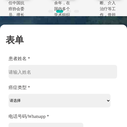
任中国抗
余年，在
断、介入
癌协会委
国内多个
治疗等工
员。擅长
学术组织
作，曾担
乳腺癌、
任职。擅
任硕士研
食管癌、
长各类恶
究生导
胃癌、肠
性肿瘤如
师、学科
表单
癌、肝
肝癌、乳
带头人等
癌、肺
腺癌、肺
学术职
癌、妇科
癌、胃肠
位，并先
肿瘤等实
道肿癌、
后多次在
患者姓名 *
体肿瘤的
食道癌、
国内几家
微创靶向
鼻咽癌等
的大医
治疗、化
的化...
院，从事
疗、放
介...
疗...
癌症类型 *
电话号码/Whatsapp *