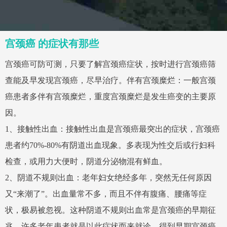
宫颈癌 的症状有那些
宫颈癌可防可测，只要了解宫颈癌症状，按时进行宫颈癌筛
查能及早发现宫颈癌，尽早治疗。伴
有宫颈糜烂：一般宫颈
癌患者多伴有宫颈糜烂，重度宫颈糜烂是发生癌变的主要原
因。
1、接触性出血：接触性出血是宫颈癌最突出的症状，宫颈癌
患者约70%-80%有阴道出血现象。多表现为性交后或行妇科
检查，或用力大便时，阴道分泌物混有鲜血。
2、
阴道不规则出血：老年妇女绝经多年，突然无任何原因
又“来潮了”。出血量常不多，而且不伴有腹痛、腰痛等症
状，极易被忽视。这种阴道不规则出血常是宫颈癌的早期征
兆，许多老年患者就是以此症状而来就诊，得到早期宫颈癌