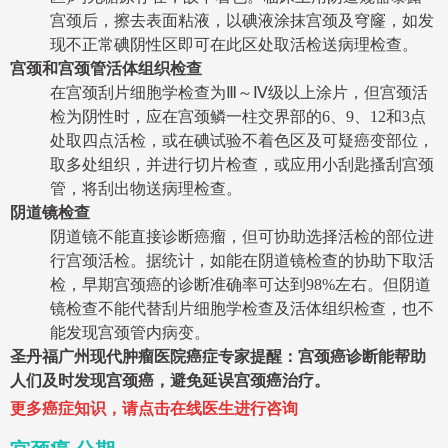
宫颈后，擦去表面粘液，以碘液涂抹宫颈及穹窿，如发
现不正常碘阴性区即可在此区处取活检送病理检查。
宫颈和宫颈管活体组织检查
在宫颈刮片细胞学检查为Ⅲ～Ⅳ级以上涂片，但宫颈活
检为阴性时，应在宫颈鳞一柱交界部的6、9、12和3点
处取四点活检，或在碘试验不着色区及可疑癌变部位，
取多处组织，并进行切片检查，或应用小刮匙搔刮宫颈
管，将刮出物送病理检查。
阴道镜检查
阴道镜不能直接诊断癌瘤，但可协助选择活检的部位进
行宫颈活检。据统计，如能在阴道镜检查的协助下取活
检，早期宫颈癌的诊断准确率可达到98%左右。但阴道
镜检查不能代替刮片细胞学检查及活体组织检查，也不
能发现宫颈管内病变。
圣丹福
广州现代肿瘤医院癌症专家提醒：宫颈癌诊断能帮助
人们及时发现宫颈癌，避免延误宫颈癌治疗。
更多癌症知识，请点击在线医生进行咨询