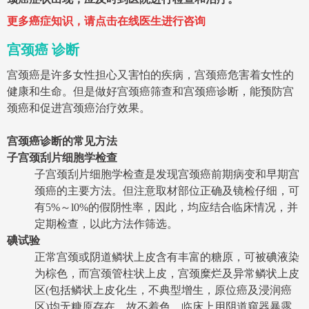
更多癌症知识，请点击在线医生进行咨询
宫颈癌 诊断
宫颈癌是许多女性担心又害怕的疾病，宫颈癌危害着女性的
健康和生命。但是做好宫颈癌筛查和宫颈癌诊断，能预防宫
颈癌和促进宫颈癌治疗效果。
宫颈癌诊断的常见方法
子宫颈刮片细胞学检查
子宫颈刮片细胞学检查是发现宫颈癌前期病变和早期宫
颈癌的主要方法。但注意取材部位正确及镜检仔细，可
有5%～l0%的假阴性率，因此，均应结合临床情况，并
定期检查，以此方法作筛选。
碘试验
正常宫颈或阴道鳞状上皮含有丰富的糖原，可被碘液染
为棕色，而宫颈管柱状上皮，宫颈糜烂及异常鳞状上皮
区(包括鳞状上皮化生，不典型增生，原位癌及浸润癌
区)均无糖原存在，故不着色。临床上用阴道窥器暴露