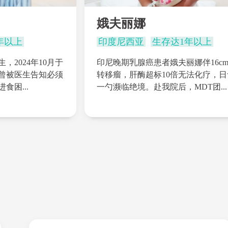
娥夫丽娜
年以上
印度尼西亚
生存达1年以上
，2024年10月于
印尼晚期乳腺癌患者娥夫丽娜伴16c
曾被医生告知必须
转移瘤，肝酶超标10倍无法化疗，日
食困...
一勺濒临绝境。赴我院后，MDT团...